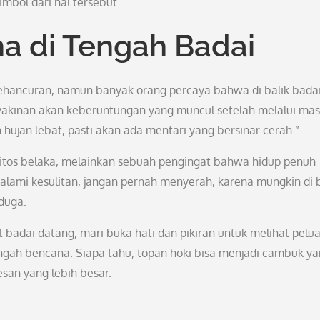
imbol dari hal tersebut.
 di Tengah Badai
ehancuran, namun banyak orang percaya bahwa di balik badai
eyakinan akan keberuntungan yang muncul setelah melalui mas
hujan lebat, pasti akan ada mentari yang bersinar cerah.”
mitos belaka, melainkan sebuah pengingat bahwa hidup penuh
lami kesulitan, jangan pernah menyerah, karena mungkin di b
duga.
t badai datang, mari buka hati dan pikiran untuk melihat pelu
ngah bencana. Siapa tahu, topan hoki bisa menjadi cambuk y
san yang lebih besar.