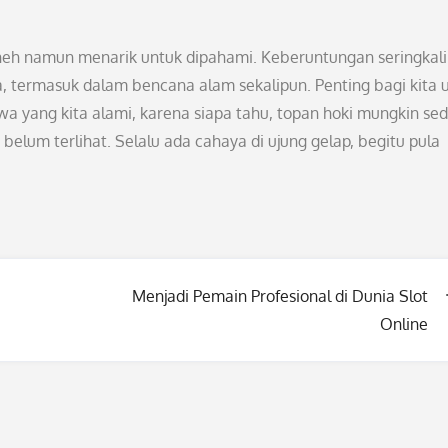
eh namun menarik untuk dipahami. Keberuntungan seringkali
ga, termasuk dalam bencana alam sekalipun. Penting bagi kita 
iwa yang kita alami, karena siapa tahu, topan hoki mungkin se
um terlihat. Selalu ada cahaya di ujung gelap, begitu pula
Menjadi Pemain Profesional di Dunia Slot
Online