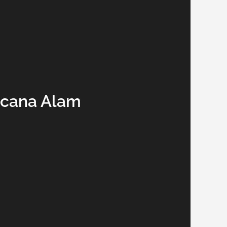
ncana Alam