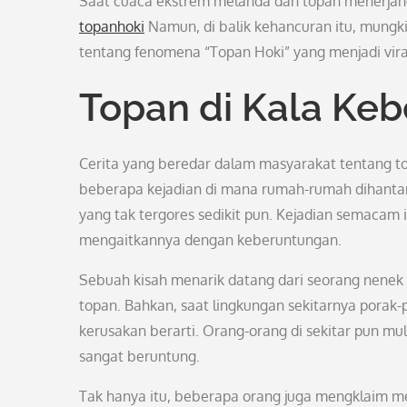
Saat cuaca ekstrem melanda dan topan menerjang,
topanhoki
Namun, di balik kehancuran itu, mungkin
tentang fenomena “Topan Hoki” yang menjadi viral
Topan di Kala Ke
Cerita yang beredar dalam masyarakat tentang t
beberapa kejadian di mana rumah-rumah dihantam
yang tak tergores sedikit pun. Kejadian semacam
mengaitkannya dengan keberuntungan.
Sebuah kisah menarik datang dari seorang nenek
topan. Bahkan, saat lingkungan sekitarnya porak-
kerusakan berarti. Orang-orang di sekitar pun 
sangat beruntung.
Tak hanya itu, beberapa orang juga mengklaim me