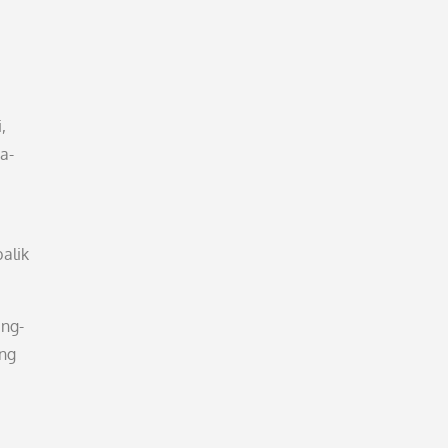
,
a-
alik
ang-
ang