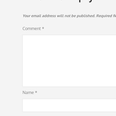
Your email address will not be published.
Required f
Comment
*
Name
*