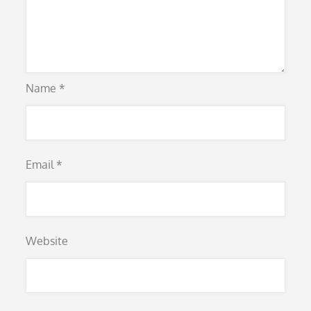
Name
*
Email
*
Website