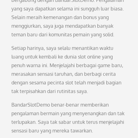
bergabung dengan BandarSlotDemo. Pengalaman
yang saya dapatkan selama ini sungguh luar biasa.
Selain meraih kemenangan dan bonus yang
menggiurkan, saya juga mendapatkan banyak
teman baru dari komunitas pemain yang solid.
Setiap harinya, saya selalu menantikan waktu
luang untuk kembali ke dunia slot online yang
penuh warna ini. Menjelajahi berbagai game baru,
merasakan sensasi taruhan, dan berbagi cerita
dengan sesama pecinta slot telah menjadi bagian
tak terpisahkan dari rutinitas saya.
BandarSlotDemo benar-benar memberikan
pengalaman bermain yang menyenangkan dan tak
terlupakan. Saya tak sabar untuk terus menjelajahi
sensasi baru yang mereka tawarkan.