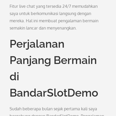
Fitur live chat yang tersedia 24/7 memudahkan
saya untuk berkomunikasi langsung dengan
mereka. Hal ini membuat pengalaman bermain
semakin lancar dan menyenangkan.
Perjalanan
Panjang Bermain
di
BandarSlotDemo
Sudah beberapa bulan sejak pertama kali saya