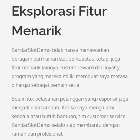
Eksplorasi Fitur
Menarik
BandarSlotDemo tidak hanya menawarkan
beragam permainan slot berkualitas, tetapi juga
fitur menarik lainnya. Sistem reward dan loyalty
program yang mereka miliki membuat saya merasa
dihargai sebagai pemain setia.
Selain itu, pelayanan pelanggan yang responsif juga
menjadi nilai tambah. Ketika saya mengalami
kendala atau butuh bantuan, tim customer service
BandarSlotDemo selalu siap membantu dengan
ramah dan profesional.