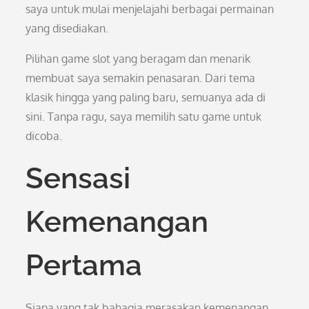
saya untuk mulai menjelajahi berbagai permainan
yang disediakan.
Pilihan game slot yang beragam dan menarik
membuat saya semakin penasaran. Dari tema
klasik hingga yang paling baru, semuanya ada di
sini. Tanpa ragu, saya memilih satu game untuk
dicoba.
Sensasi
Kemenangan
Pertama
Siapa yang tak bahagia merasakan kemenangan,