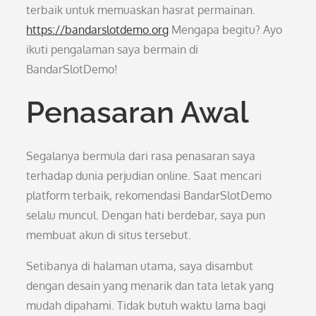
terbaik untuk memuaskan hasrat permainan.
https://bandarslotdemo.org
Mengapa begitu? Ayo
ikuti pengalaman saya bermain di
BandarSlotDemo!
Penasaran Awal
Segalanya bermula dari rasa penasaran saya
terhadap dunia perjudian online. Saat mencari
platform terbaik, rekomendasi BandarSlotDemo
selalu muncul. Dengan hati berdebar, saya pun
membuat akun di situs tersebut.
Setibanya di halaman utama, saya disambut
dengan desain yang menarik dan tata letak yang
mudah dipahami. Tidak butuh waktu lama bagi