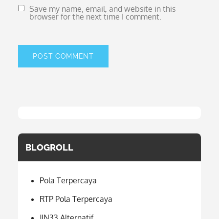
Save my name, email, and website in this
browser for the next time I comment.
BLOGROLL
Pola Terpercaya
RTP Pola Terpercaya
JIN33 Alternatif