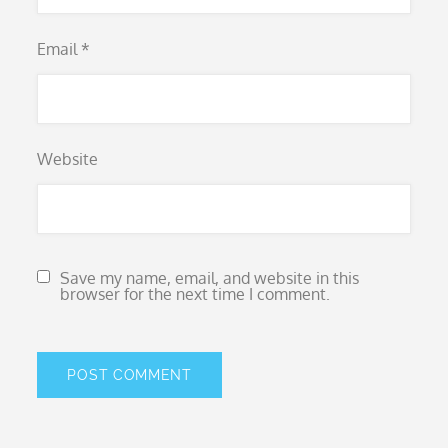
Email
*
Website
Save my name, email, and website in this
browser for the next time I comment.