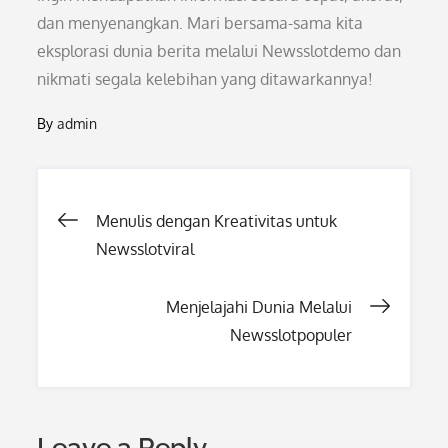
dan menyenangkan. Mari bersama-sama kita
eksplorasi dunia berita melalui Newsslotdemo dan
nikmati segala kelebihan yang ditawarkannya!
By
admin
Post
Menulis dengan Kreativitas untuk
Newsslotviral
navigation
Menjelajahi Dunia Melalui
Newsslotpopuler
Leave a Reply