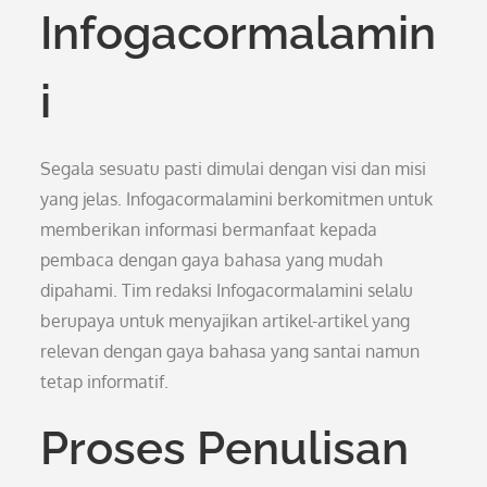
Infogacormalamin
i
Segala sesuatu pasti dimulai dengan visi dan misi
yang jelas. Infogacormalamini berkomitmen untuk
memberikan informasi bermanfaat kepada
pembaca dengan gaya bahasa yang mudah
dipahami. Tim redaksi Infogacormalamini selalu
berupaya untuk menyajikan artikel-artikel yang
relevan dengan gaya bahasa yang santai namun
tetap informatif.
Proses Penulisan