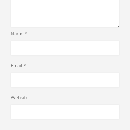
Name
*
Email
*
Website