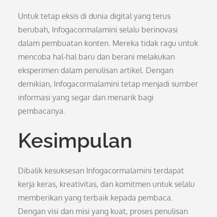
Untuk tetap eksis di dunia digital yang terus
berubah, Infogacormalamini selalu berinovasi
dalam pembuatan konten. Mereka tidak ragu untuk
mencoba hal-hal baru dan berani melakukan
eksperimen dalam penulisan artikel. Dengan
demikian, Infogacormalamini tetap menjadi sumber
informasi yang segar dan menarik bagi
pembacanya.
Kesimpulan
Dibalik kesuksesan Infogacormalamini terdapat
kerja keras, kreativitas, dan komitmen untuk selalu
memberikan yang terbaik kepada pembaca.
Dengan visi dan misi yang kuat, proses penulisan