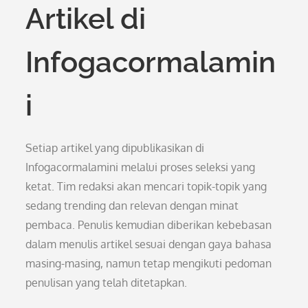
Artikel di
Infogacormalamin
i
Setiap artikel yang dipublikasikan di
Infogacormalamini melalui proses seleksi yang
ketat. Tim redaksi akan mencari topik-topik yang
sedang trending dan relevan dengan minat
pembaca. Penulis kemudian diberikan kebebasan
dalam menulis artikel sesuai dengan gaya bahasa
masing-masing, namun tetap mengikuti pedoman
penulisan yang telah ditetapkan.