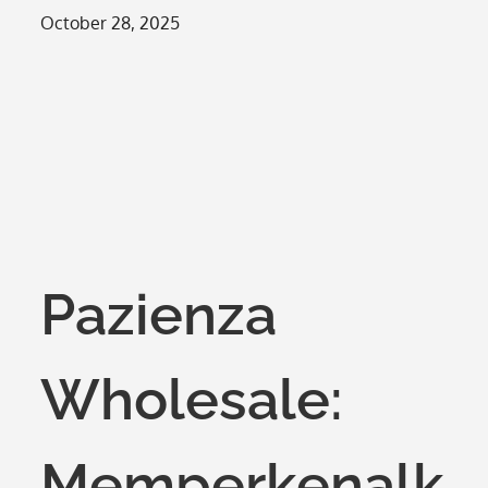
Posted
October 28, 2025
on
Pazienza
Wholesale:
Memperkenalk