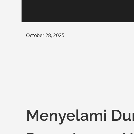
Posted
October 28, 2025
on
Menyelami Duni