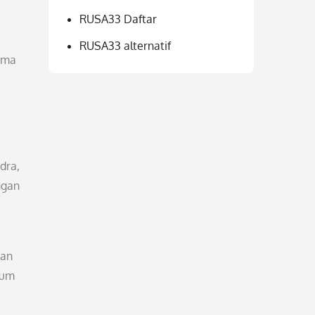
RUSA33 Daftar
RUSA33 alternatif
irma
dra,
ngan
dan
kum