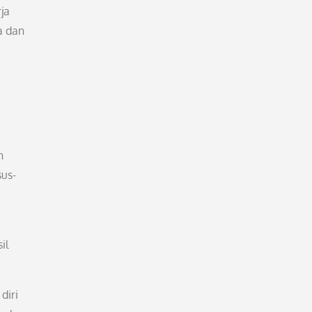
ja
a dan
n
sus-
il
diri