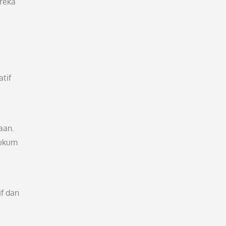
reka
tif
aan.
hukum
f dan