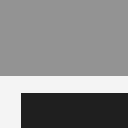
Skip
to
content