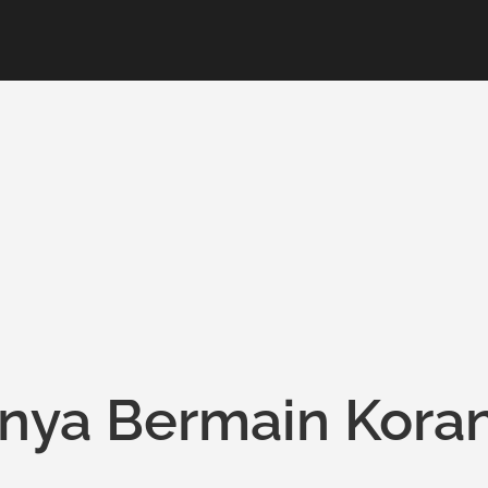
nya Bermain Kora