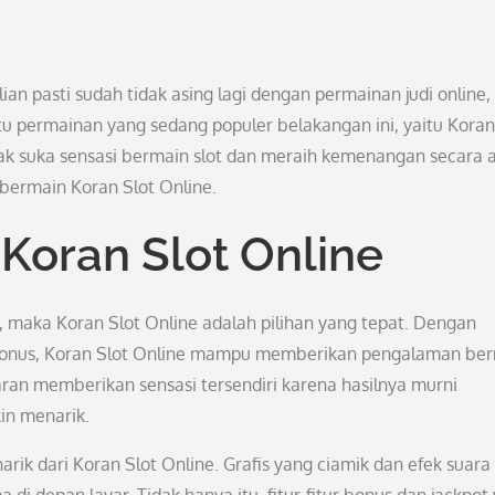
lian pasti sudah tidak asing lagi dengan permainan judi online,
tu permainan yang sedang populer belakangan ini, yaitu Koran
ak suka sensasi bermain slot dan meraih kemenangan secara 
bermain Koran Slot Online.
Koran Slot Online
 maka Koran Slot Online adalah pilihan yang tepat. Dengan
 bonus, Koran Slot Online mampu memberikan pengalaman be
an memberikan sensasi tersendiri karena hasilnya murni
n menarik.
rik dari Koran Slot Online. Grafis yang ciamik dan efek suara