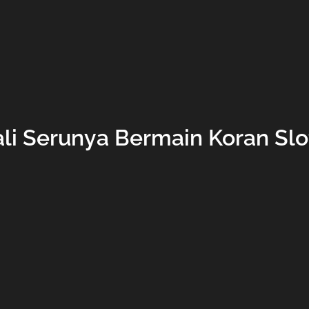
i Serunya Bermain Koran Slo