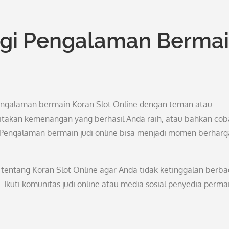
gi Pengalaman Berma
pengalaman bermain Koran Slot Online dengan teman atau
eritakan kemenangan yang berhasil Anda raih, atau bahkan cob
Pengalaman bermain judi online bisa menjadi momen berharg
i tentang Koran Slot Online agar Anda tidak ketinggalan berba
kuti komunitas judi online atau media sosial penyedia perma