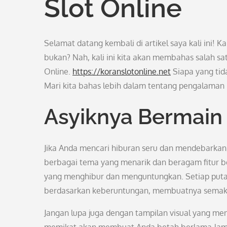
Slot Online
Selamat datang kembali di artikel saya kali ini! Ka
bukan? Nah, kali ini kita akan membahas salah sa
Online.
https://koranslotonline.net
Siapa yang tid
Mari kita bahas lebih dalam tentang pengalaman 
Asyiknya Bermain 
Jika Anda mencari hiburan seru dan mendebarkan,
berbagai tema yang menarik dan beragam fitur
yang menghibur dan menguntungkan. Setiap putar
berdasarkan keberuntungan, membuatnya semaki
Jangan lupa juga dengan tampilan visual yang mena