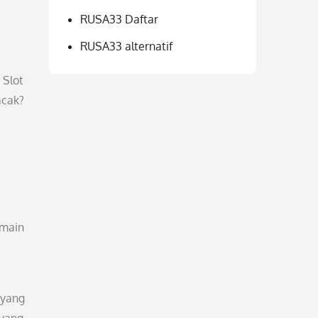
RUSA33 Daftar
RUSA33 alternatif
 Slot
acak?
rmain
 yang