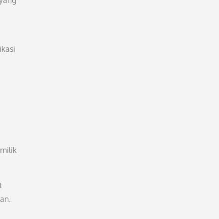
 yang
ikasi
milik
t
an.