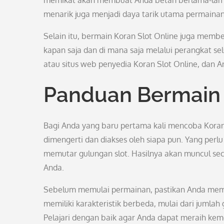
memikat akan membuat Anda betah berlama-lama di 
menarik juga menjadi daya tarik utama permainan 
Selain itu, bermain Koran Slot Online juga mem
kapan saja dan di mana saja melalui perangkat selu
atau situs web penyedia Koran Slot Online, dan A
Panduan Bermain 
Bagi Anda yang baru pertama kali mencoba Koran 
dimengerti dan diakses oleh siapa pun. Yang perl
memutar gulungan slot. Hasilnya akan muncul seca
Anda.
Sebelum memulai permainan, pastikan Anda mema
memiliki karakteristik berbeda, mulai dari jumla
Pelajari dengan baik agar Anda dapat meraih ke