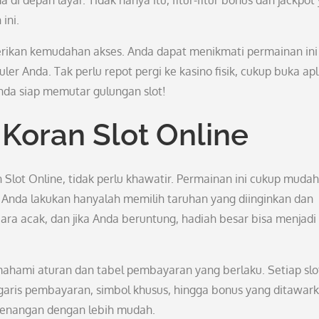
depan layar. Tidak hanya itu, fitur-fitur bonus dan jackpot
ini.
berikan kemudahan akses. Anda dapat menikmati permainan ini
ler Anda. Tak perlu repot pergi ke kasino fisik, cukup buka apl
nda siap memutar gulungan slot!
Koran Slot Online
Slot Online, tidak perlu khawatir. Permainan ini cukup mudah
u Anda lakukan hanyalah memilih taruhan yang diinginkan dan
ra acak, dan jika Anda beruntung, hadiah besar bisa menjadi 
hami aturan dan tabel pembayaran yang berlaku. Setiap slo
h garis pembayaran, simbol khusus, hingga bonus yang ditawark
menangan dengan lebih mudah.