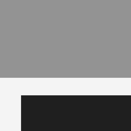
Skip
to
content