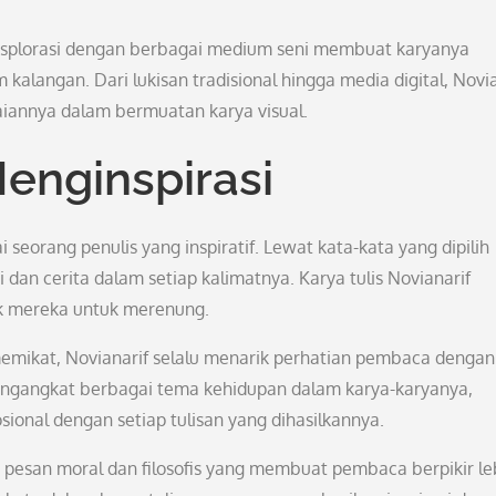
eksplorasi dengan berbagai medium seni membuat karyanya
langan. Dari lukisan tradisional hingga media digital, Novia
aiannya dalam bermuatan karya visual.
Menginspirasi
i seorang penulis yang inspiratif. Lewat kata-kata yang dipilih
n cerita dalam setiap kalimatnya. Karya tulis Novianarif
k mereka untuk merenung.
g memikat, Novianarif selalu menarik perhatian pembaca denga
ngangkat berbagai tema kehidupan dalam karya-karyanya,
onal dengan setiap tulisan yang dihasilkannya.
g pesan moral dan filosofis yang membuat pembaca berpikir le