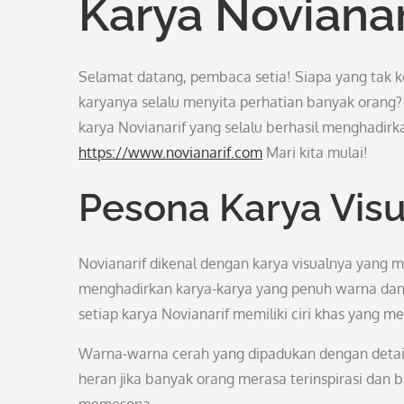
Karya Novianar
Selamat datang, pembaca setia! Siapa yang tak ke
karyanya selalu menyita perhatian banyak orang? 
karya Novianarif yang selalu berhasil menghadirka
https://www.novianarif.com
Mari kita mulai!
Pesona Karya Visu
Novianarif dikenal dengan karya visualnya yang 
menghadirkan karya-karya yang penuh warna dan ke
setiap karya Novianarif memiliki ciri khas yang
Warna-warna cerah yang dipadukan dengan detail-
heran jika banyak orang merasa terinspirasi dan 