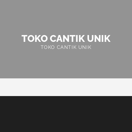
TOKO CANTIK UNIK
TOKO CANTIK UNIK