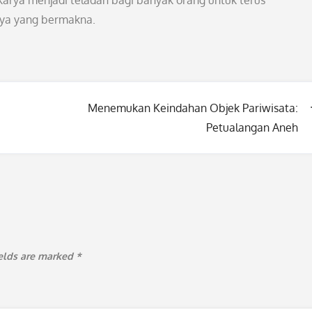
karya menjadi teladan bagi banyak orang untuk terus
rya yang bermakna.
Menemukan Keindahan Objek Pariwisata:
Petualangan Aneh
ields are marked
*