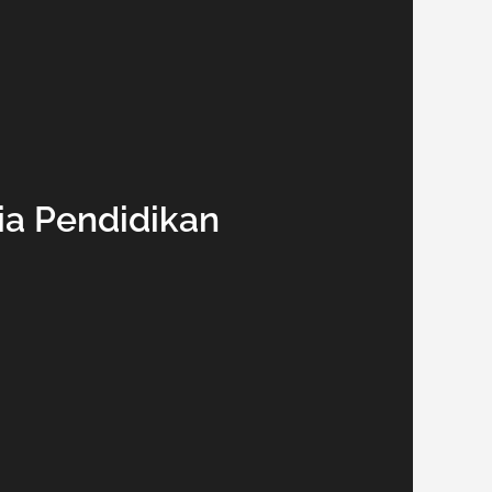
ia Pendidikan