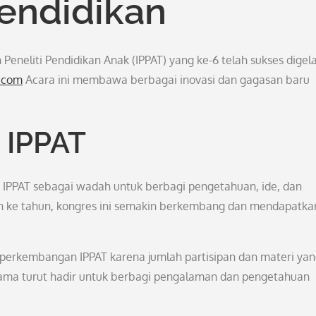
endidikan
eneliti Pendidikan Anak (IPPAT) yang ke-6 telah sukses digel
.com
Acara ini membawa berbagai inovasi dan gagasan baru
 IPPAT
ri IPPAT sebagai wadah untuk berbagi pengetahuan, ide, dan
n ke tahun, kongres ini semakin berkembang dan mendapatka
 perkembangan IPPAT karena jumlah partisipan dan materi ya
ama turut hadir untuk berbagi pengalaman dan pengetahuan