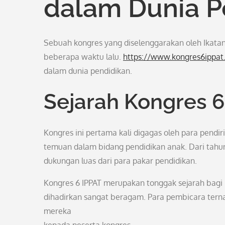
dalam Dunia P
Sebuah kongres yang diselenggarakan oleh Ikatan P
beberapa waktu lalu.
https://www.kongres6ippat
dalam dunia pendidikan.
Sejarah Kongres 6
Kongres ini pertama kali digagas oleh para pendi
temuan dalam bidang pendidikan anak. Dari tahu
dukungan luas dari para pakar pendidikan.
Kongres 6 IPPAT merupakan tonggak sejarah bagi
dihadirkan sangat beragam. Para pembicara tern
mereka