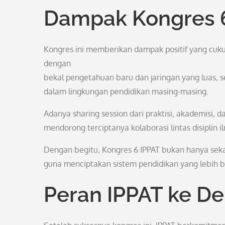
Dampak Kongres 
Kongres ini memberikan dampak positif yang cuku
dengan
bekal pengetahuan baru dan jaringan yang luas, 
dalam lingkungan pendidikan masing-masing.
Adanya sharing session dari praktisi, akademisi
mendorong terciptanya kolaborasi lintas disiplin 
Dengan begitu, Kongres 6 IPPAT bukan hanya seka
guna menciptakan sistem pendidikan yang lebih ba
Peran IPPAT ke D