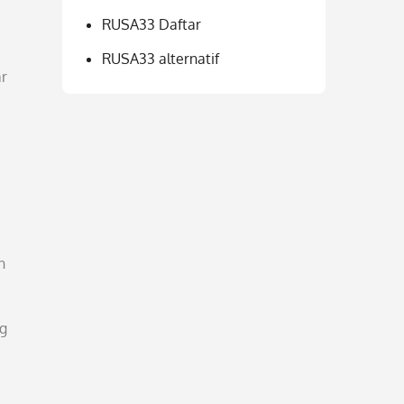
RUSA33 Daftar
RUSA33 alternatif
ar
n
ng