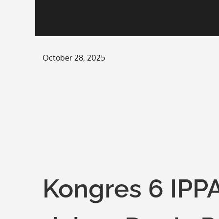
Posted
October 28, 2025
on
Kongres 6 IPP