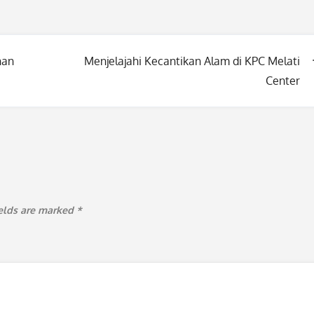
han
Menjelajahi Kecantikan Alam di KPC Melati
Center
ields are marked
*