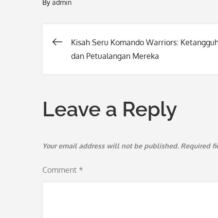
By
admin
Kisah Seru Komando Warriors: Ketanggu
Post
dan Petualangan Mereka
navigation
Leave a Reply
Your email address will not be published.
Required f
Comment
*