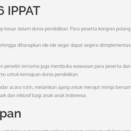
6 IPPAT
p besar dalam dunia pendidikan. Para peserta kongres pulang
sehingga diharapkan ide-ide segar dapat segera diimplementas
, dan peneliti ternama juga membuka wawasan para peserta dan
ilmu untuk kemajuan dunia pendidikan.
dar acara rutin, melainkan ajang untuk merajut mimpi bersa
ik dan inklusif bagi anak-anak Indonesia.
epan