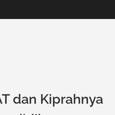
AT dan Kiprahnya