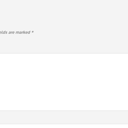
ields are marked
*