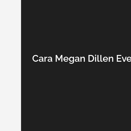
Cara Megan Dillen Ev