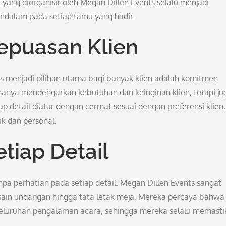
 yang diorganisir oleh Megan Dillen Events selalu menjadi
dalam pada setiap tamu yang hadir.
epuasan Klien
s menjadi pilihan utama bagi banyak klien adalah komitmen
anya mendengarkan kebutuhan dan keinginan klien, tetapi ju
 detail diatur dengan cermat sesuai dengan preferensi klien,
ik dan personal.
tiap Detail
pa perhatian pada setiap detail. Megan Dillen Events sangat
sain undangan hingga tata letak meja. Mereka percaya bahwa
seluruhan pengalaman acara, sehingga mereka selalu memasti