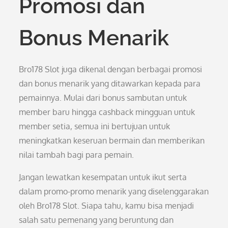
Promosi dan
Bonus Menarik
Bro178 Slot juga dikenal dengan berbagai promosi
dan bonus menarik yang ditawarkan kepada para
pemainnya. Mulai dari bonus sambutan untuk
member baru hingga cashback mingguan untuk
member setia, semua ini bertujuan untuk
meningkatkan keseruan bermain dan memberikan
nilai tambah bagi para pemain.
Jangan lewatkan kesempatan untuk ikut serta
dalam promo-promo menarik yang diselenggarakan
oleh Bro178 Slot. Siapa tahu, kamu bisa menjadi
salah satu pemenang yang beruntung dan