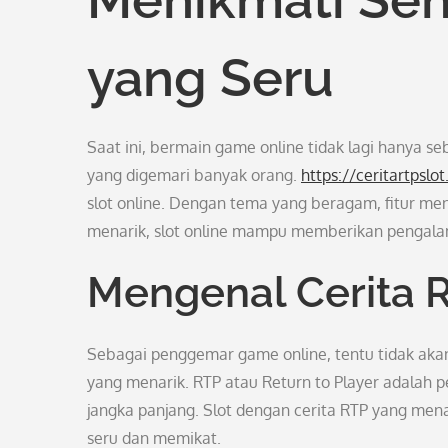
yang Seru
Saat ini, bermain game online tidak lagi hanya s
yang digemari banyak orang.
https://ceritartpslo
slot online. Dengan tema yang beragam, fitur m
menarik, slot online mampu memberikan pengala
Mengenal Cerita R
Sebagai penggemar game online, tentu tidak ak
yang menarik. RTP atau Return to Player adalah
jangka panjang. Slot dengan cerita RTP yang me
seru dan memikat.