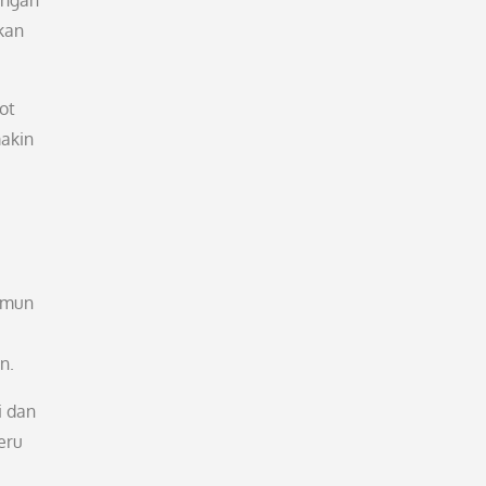
engan
kan
ot
makin
amun
n.
i dan
eru