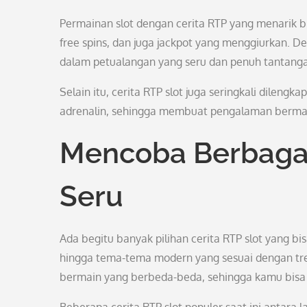
Permainan slot dengan cerita RTP yang menarik b
free spins, dan juga jackpot yang menggiurkan. 
dalam petualangan yang seru dan penuh tantang
Selain itu, cerita RTP slot juga seringkali dilen
adrenalin, sehingga membuat pengalaman berm
Mencoba Berbagai
Seru
Ada begitu banyak pilihan cerita RTP slot yang bis
hingga tema-tema modern yang sesuai dengan tre
bermain yang berbeda-beda, sehingga kamu bisa