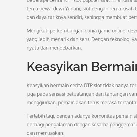
Beberapa cerita RTP slot populer saat ini antara 
tema dewa-dewi Yunani, slot dengan tema kisah Ci
dan daya tariknya sendiri, sehingga membuat pe
Mengikuti perkembangan dunia game online, deve
yang lebih menarik dan seru. Dengan teknologi y
nyata dan mendebarkan.
Keasyikan Bermain
Keasyikan bermain cerita RTP slot tidak hanya 
juga pada sensasi petualangan dan tantangan yan
menggiurkan, pemain akan terus merasa tertantang
Terlebih lagi, dengan adanya komunitas pemain s
berbagi pengalaman dengan sesama penggemar g
dan memuaskan.