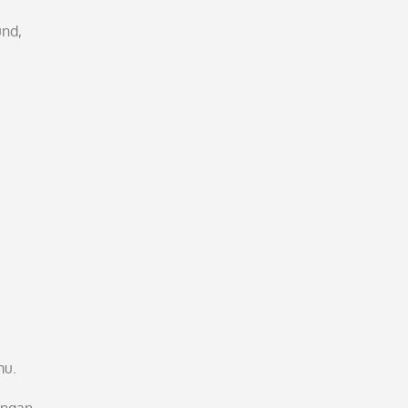
und,
a
mu.